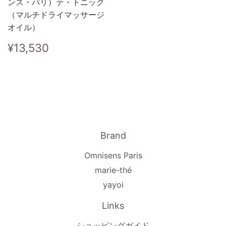
ンス・パリ）テ・トニック
（マルチドライマッサージ
オイル）
Regular
¥13,530
¥13,530
price
Brand
Omnisens Paris
marie-thé
yayoi
Links
ショッピングガイド