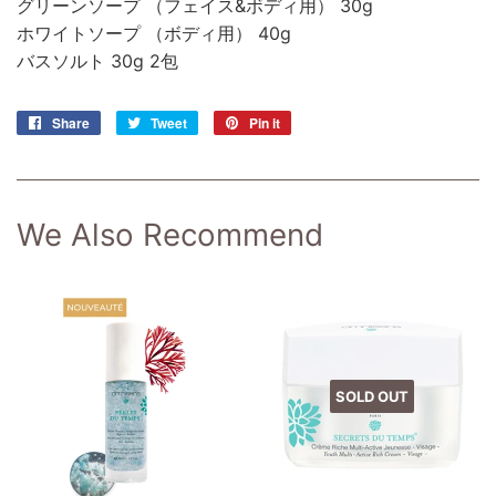
グリーンソープ （フェイス&ボディ用） 30g
ホワイトソープ （ボディ用） 40g
バスソルト 30g 2包
Share
Share
Tweet
Tweet
Pin it
Pin
on
on
on
Facebook
Twitter
Pinterest
We Also Recommend
SOLD OUT