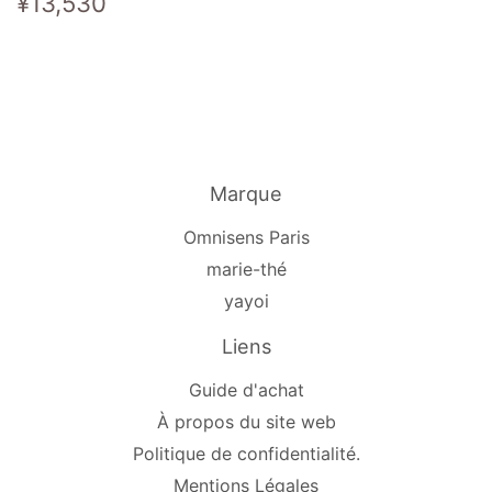
Prix
¥13,530
¥13,530
régulier
Marque
Omnisens Paris
marie-thé
yayoi
Liens
Guide d'achat
À propos du site web
Politique de confidentialité.
Mentions Légales