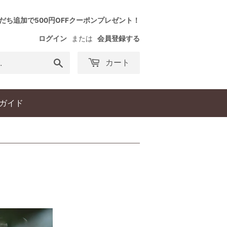
友だち追加で500円OFFクーポンプレゼント！
ログイン
または
会員登録する
検
カート
索
す
る
ガイド