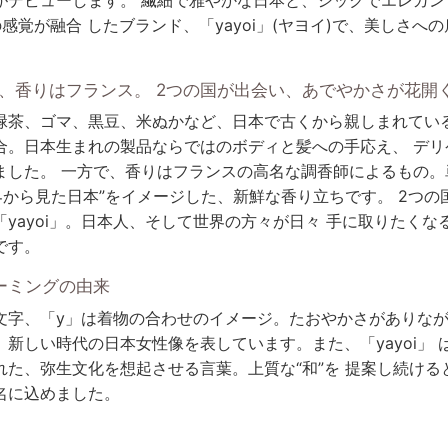
感覚が融合 したブランド、「yayoi」(ヤヨイ)で、美しさへ
、香りはフランス。 2つの国が出会い、あでやかさが花開
緑茶、ゴマ、黒豆、米ぬかなど、日本で古くから親しまれている
合。日本生まれの製品ならではのボディと髪への手応え、 デリ
ました。 一方で、香りはフランスの高名な調香師によるもの。単
 界から見た日本”をイメージした、新鮮な香り立ちです。 2つの
yayoi」。日本人、そして世界の方々が日々 手に取りたくなる
です。
ネーミングの由来
文字、「y」は着物の合わせのイメージ。たおやかさがありなが
新しい時代の日本女性像を表しています。また、「yayoi」 
れた、弥生文化を想起させる言葉。上質な“和”を 提案し続ける
名に込めました。