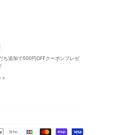
E
だち追加で500円OFFクーポンプレゼ
！
 >
お