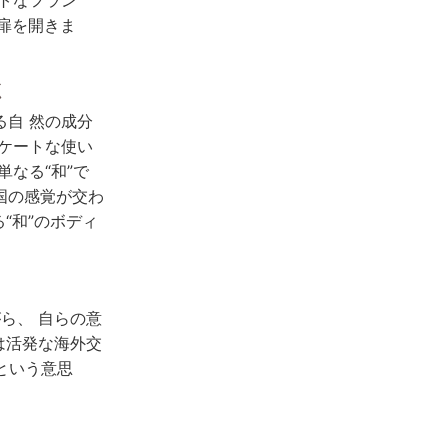
の扉を開きま
く
自 然の成分
ケートな使い
なる“和”で
国の感覚が交わ
“和”のボディ
ら、 自らの意
は活発な海外交
という意思