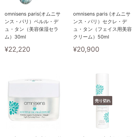
omnisens paris(オムニサ
omnisens paris (オムニサ
ンス・パリ）ペルル・デ
ンス・パリ）セクレ・デ
ュ・タン（美容保湿セラ
ュ・タン（フェイス用美容
ム）30ml
クリーム）50ml
通
¥22,220
通
¥20,900
¥22,220
¥20,900
常
常
価
価
格
格
売り切れ