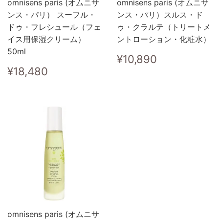
omnisens paris (オムニサ
omnisens paris (オムニサ
ンス・パリ） スーフル・
ンス・パリ）スルス・ド
ドゥ・フレシュール（フェ
ゥ・クラルテ（トリートメ
イス用保湿クリーム）
ントローション・化粧水）
50ml
通
¥10,890
¥10,890
常
通
¥18,480
¥18,480
価
常
格
価
格
omnisens paris (オムニサ