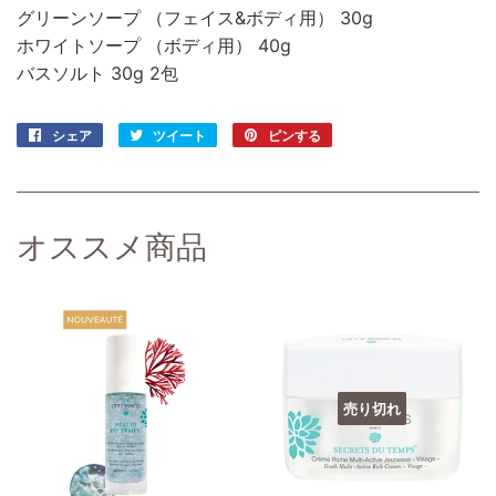
グリーンソープ （フェイス&ボディ用） 30g
ホワイトソープ （ボディ用） 40g
バスソルト 30g 2包
シェア
Facebook
ツイート
Twitter
ピンする
Pinterest
で
に
で
シ
投
ピ
ェ
稿
ン
ア
す
す
オススメ商品
す
る
る
る
売り切れ