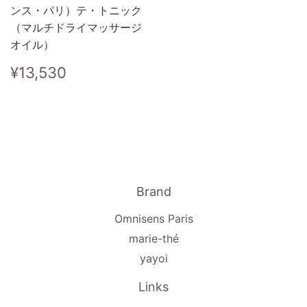
ンス・パリ）テ・トニック
（マルチドライマッサージ
オイル）
通
¥13,530
¥13,530
常
価
格
Brand
Omnisens Paris
marie-thé
yayoi
Links