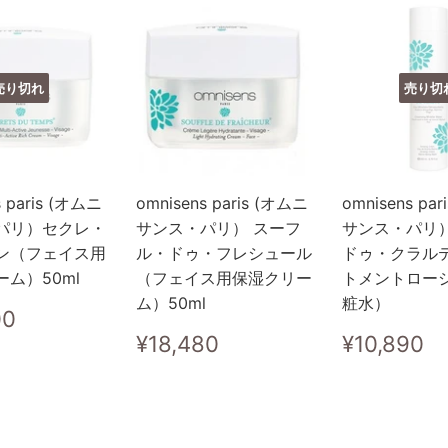
売り切れ
売り切
s paris (オムニ
omnisens paris (オムニ
omnisens pa
パリ）セクレ・
サンス・パリ） スーフ
サンス・パリ
ン（フェイス用
ル・ドゥ・フレシュール
ドゥ・クラル
ム）50ml
（フェイス用保湿クリー
トメントロー
ム）50ml
粧水）
¥20,900
00
通
¥18,480
通
¥
¥18,480
¥10,890
常
常
価
価
格
格