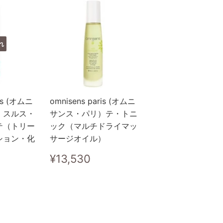
れ
ris (オムニ
omnisens paris (オムニ
）スルス・
サンス・パリ）テ・トニ
テ（トリー
ック（マルチドライマッ
ション・化
サージオイル）
通
¥13,530
¥13,530
常
10,890
価
格