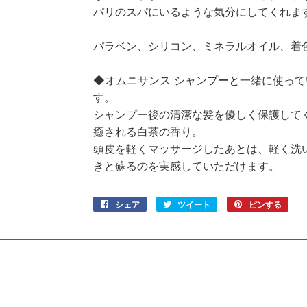
パリのスパにいるような気分にしてくれま
パラベン、シリコン、ミネラルオイル、着
◆オムニサンス シャンプーと一緒に使っ
す。
シャンプー後の清潔な髪を優しく保護して
癒される白茶の香り。
頭皮を軽くマッサージしたあとは、軽く洗
きと蘇るのを実感していただけます。
シェア
Facebook
ツイート
Twitter
ピンする
Pinte
で
に
で
シ
投
ピ
ェ
稿
ン
ア
す
す
す
る
る
る