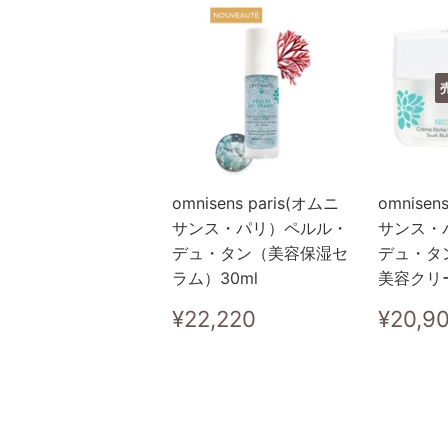
omnisens paris(オムニ
omnisen
サンス・パリ）ペルル・
サンス・
デュ・タン（美容保湿セ
デュ・タ
ラム）30ml
美容クリー
通
¥22,220
通
¥22,220
¥20,9
常
常
価
価
格
格