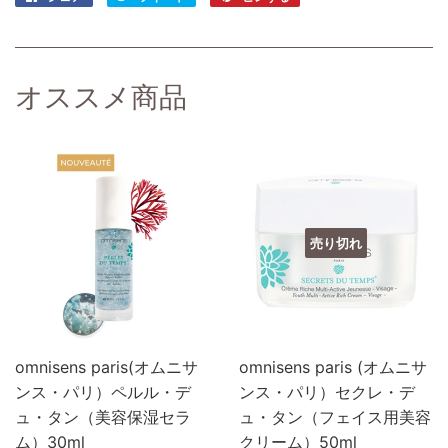
で
に
で
シ
投
ピ
ェ
稿
ン
ア
す
す
オススメ商品
す
る
る
る
売り切れ
omnisens paris(オムニサ
omnisens paris (オムニサ
ンス・パリ）ペルル・デ
ンス・パリ）セクレ・デ
ュ・タン（美容保湿セラ
ュ・タン（フェイス用美容
ム）30ml
クリーム）50ml