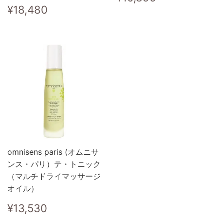
常
通
¥18,480
¥18,480
価
常
格
価
格
omnisens paris (オムニサ
ンス・パリ）テ・トニック
（マルチドライマッサージ
オイル）
通
¥13,530
¥13,530