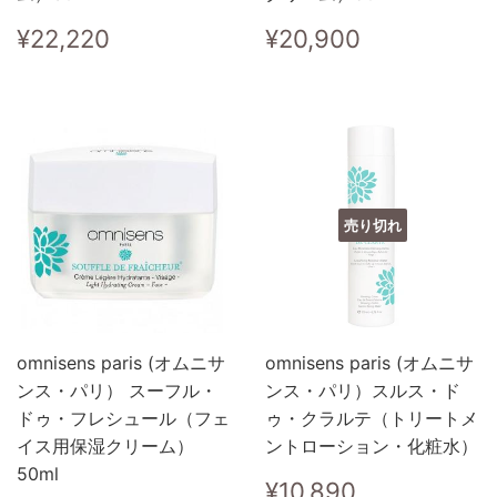
通
¥22,220
通
¥20,900
¥22,220
¥20,900
常
常
価
価
格
格
売り切れ
omnisens paris (オムニサ
omnisens paris (オムニサ
ンス・パリ） スーフル・
ンス・パリ）スルス・ド
ドゥ・フレシュール（フェ
ゥ・クラルテ（トリートメ
イス用保湿クリーム）
ントローション・化粧水）
50ml
通
¥10,890
¥10,890