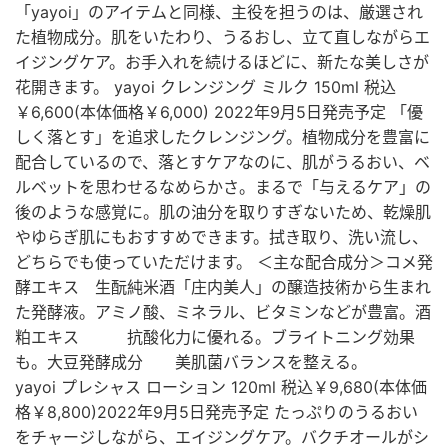
「yayoi」のアイテムと同様、主役を担うのは、厳選され
た植物成分。肌をいたわり、うるおし、立て直しながらエ
イジングケア。お手入れを続けるほどに、新たな美しさが
花開きます。 yayoi クレンジング ミルク 150ml 税込
￥6,600(本体価格￥6,000) 2022年9月5日発売予定 「優
しく落とす」を追求したクレンジング。植物成分を豊富に
配合しているので、落とすケアなのに、肌がうるおい、ベ
ルベットを思わせるなめらかさ。まるで「与えるケア」の
後のような感覚に。肌の油分を取りすぎないため、乾燥肌
やゆらぎ肌にもおすすめできます。拭き取り、洗い流し、
どちらでも使っていただけます。 ＜主な配合成分＞コメ発
酵エキス 生酛純米酒「庄内美人」の醸造技術から生まれ
た発酵液。アミノ酸、ミネラル、ビタミンなどが豊富。酒
粕エキス 抗酸化力に優れる。ブライトニング効果
も。大豆発酵成分 美肌菌バランスを整える。
yayoi プレシャス ローション 120ml 税込￥9,680(本体価
格￥8,800)2022年9月5日発売予定 たっぷりのうるおい
をチャージしながら、エイジングケア。バクチオールがシ