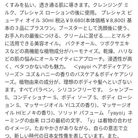
くすみを払い、透き通る肌に導きます。クレンジング ミ
ルク、プレシャス ローションの後に使用。 プレシャス ビ
ューティ オイル 30ml 税込￥9.680(本体価格￥8,800) 基
本の３品にプラスワン。ブースターとして洗顔後に使う、
お手入れの最後につける、クリームに混ぜる……とマルチ
に活用できる美容オイル。 バクチオール、ツボクサエキ
スなどの高機能な植物成分がハーモナイズ。乾燥、ハリな
どの肌の悩みにオールマイティにアプローチ。浸透性が高
く、ベタつかないのも魅力。 ＜yayoi ヘアボディケアシ
リーズ＞ ユズ＆ハニーの香りのバスケア＆ボディケアシリ
ーズ。植物由来の成分が、理想のボディや髪へといざない
ます。すべてパラベン、シリコンフリーです。 シャンプー
S、コンディショナー S、ボディ ソープ S、ボディ ローシ
ョン S、マッサージオイル Y(ユズの香り)、マッサージオ
イル H(ヒノキの香り)、ソリッド パフューム 「yayoi」ネ
ーミングの由来 ロゴの最初の文字、「y」は着物の合わせ
のイメージ。たおやかさがありながら、自らの意志で立
つ、新しい時代の日本女性像を表しています。また、