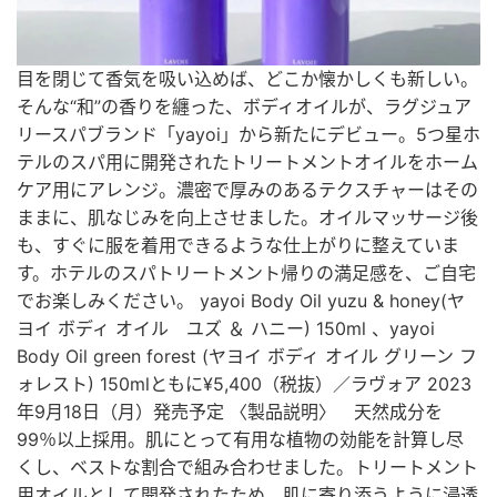
目を閉じて香気を吸い込めば、どこか懐かしくも新しい。
そんな“和”の香りを纏った、ボディオイルが、ラグジュア
リースパブランド「yayoi」から新たにデビュー。5つ星ホ
テルのスパ用に開発されたトリートメントオイルをホーム
ケア用にアレンジ。濃密で厚みのあるテクスチャーはその
ままに、肌なじみを向上させました。オイルマッサージ後
も、すぐに服を着用できるような仕上がりに整えていま
す。ホテルのスパトリートメント帰りの満足感を、ご自宅
でお楽しみください。 yayoi Body Oil yuzu & honey(ヤ
ヨイ ボディ オイル ユズ ＆ ハニー) 150ml 、yayoi
Body Oil green forest (ヤヨイ ボディ オイル グリーン フ
ォレスト) 150mlともに¥5,400（税抜）／ラヴォア 2023
年9月18日（月）発売予定 〈製品説明〉 天然成分を
99％以上採用。肌にとって有用な植物の効能を計算し尽
くし、ベストな割合で組み合わせました。トリートメント
用オイルとして開発されたため、肌に寄り添うように浸透