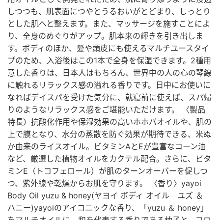
しつつも、肌表面につやとうるおいがとどまり、しっとり
とした肌へと整えます。また、マッサージを施すことによ
り、全身のめぐりがアップ。肌本来の輝きを引き出しま
す。ボディのほか、髪や頭皮にも使えるマルチユースタイ
プのため、入浴後はこの1本で全身を保湿できます。2種用
意した香りは、日本人はもちろん、世界中の人の心の琴線
に触れるリラックス感の溢れる香りです。日中にお使いに
なればデイスパを受けた気分に、就寝前に使えば、スパ帰
りのようなリラックス感をご堪能いただけます。 〈製品
特長〉抗酸化作用や保湿効果の高いホホバオイルや、肌の
上で膜となり、水分の蒸散を防ぐ効果が期待できる、米ぬ
か由来のライスオイル。ビタミンAとEが豊富なコーン油
など、厳選した植物オイルをカクテル配合。さらに、ビタ
ミンE（トコフェロール）が肌のターンオーバーを促しつ
つ、紫外線や乾燥からお肌を守ります。 〈香り〉yayoi
Body Oil yuzu & honey(ヤヨイ ボディ オイル ユズ ＆
ハニー)yayoiのアイコニックな香り、「yuzu ＆ honey」