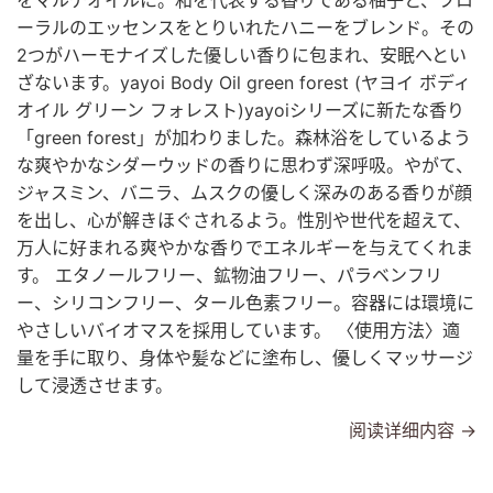
をマルチオイルに。和を代表する香りである柚子と、フロ
ーラルのエッセンスをとりいれたハニーをブレンド。その
2つがハーモナイズした優しい香りに包まれ、安眠へとい
ざないます。yayoi Body Oil green forest (ヤヨイ ボディ
オイル グリーン フォレスト)yayoiシリーズに新たな香り
「green forest」が加わりました。森林浴をしているよう
な爽やかなシダーウッドの香りに思わず深呼吸。やがて、
ジャスミン、バニラ、ムスクの優しく深みのある香りが顔
を出し、心が解きほぐされるよう。性別や世代を超えて、
万人に好まれる爽やかな香りでエネルギーを与えてくれま
す。 エタノールフリー、鉱物油フリー、パラベンフリ
ー、シリコンフリー、タール色素フリー。容器には環境に
やさしいバイオマスを採用しています。 〈使用方法〉適
量を手に取り、身体や髪などに塗布し、優しくマッサージ
して浸透させます。
阅读详细内容 →