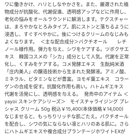
ワに働きかけ、ハリとしなやかさを。また、厳選された植
物成分が抗酸化、代謝促進、透明感アップなどに作用し、
老化の悩みをオールラウンドに解消します。テクスチャー
は、まろやかなとろみタイプ。肌にストンと落ちるように
浸透し、すぐすべやかに。後につけるクリームのなじみも
よくなります。 ＜主な配合成分＞バクチオール レチ
ノール様作用。弾力を与え、シワをケアする。ツボクサエ
キス 韓国コスメの「シカ」成分として人気。代謝を正常
化し、くすみをケアする。コメ発酵エキス 生酛純米酒
「庄内美人」の醸造技術から生まれた発酵液。アミノ酸、
ミネラル、ビタミンなどが豊富。ヨモギ葉エキス コラー
ゲンの合成を促す。抗酸化作用も高い。ハトムギエキス
代謝を活発にし、透明感を与える。 発売中のアイテム ＜
yayoi スキンケアシリーズ＞ モイスチャライジング プレ
シャス クリーム 50g 税込￥15,400(本体価格￥14,000)
なじませると、もっちりリッチな肌ごたえ。バクチオール
を配合し、シワの気にならない凛とハリのある肌に。さら
にハトムギエキスや複合成分プランテージホワイトEXが