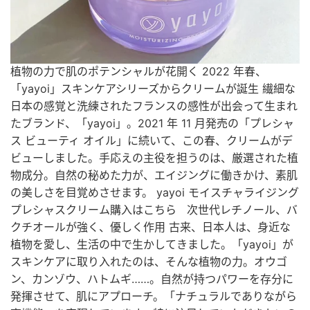
植物の力で肌のポテンシャルが花開く 2022 年春、
「yayoi」スキンケアシリーズからクリームが誕生 繊細な
日本の感覚と洗練されたフランスの感性が出会って生まれ
たブランド、「yayoi」。2021 年 11 月発売の「プレシャ
ス ビューティ オイル」に続いて、この春、クリームがデ
ビューしました。手応えの主役を担うのは、厳選された植
物成分。自然の秘めた力が、エイジングに働きかけ、素肌
の美しさを目覚めさせます。 yayoi モイスチャライジング
プレシャスクリーム購入はこちら 次世代レチノール、バ
クチオールが強く、優しく作用 古来、日本人は、身近な
植物を愛し、生活の中で生かしてきました。「yayoi」が
スキンケアに取り入れたのは、そんな植物の力。オウゴ
ン、カンゾウ、ハトムギ……。自然が持つパワーを存分に
発揮させて、肌にアプローチ。「ナチュラルでありながら