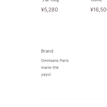
常
¥5,280
常
¥5,280
¥16,5
规
规
价
价
格
格
Brand
Omnisens Paris
marie-thé
yayoi