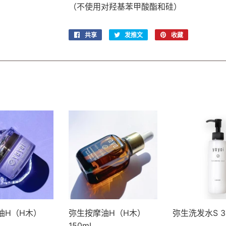
（不使用对羟基苯甲酸酯和硅）
共享
在
发推文
在
收藏
固
Facebook
Twitter
定
上
上
在
共
发
Pinterest
享
推
上
文
油H（H木）
弥生按摩油H（H木）
弥生洗发水S 3
150mL