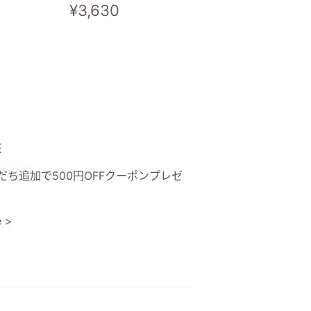
,700
常
¥3,630
¥3,630
规
价
格
E
だち追加で500円OFFクーポンプレゼ
！
 >