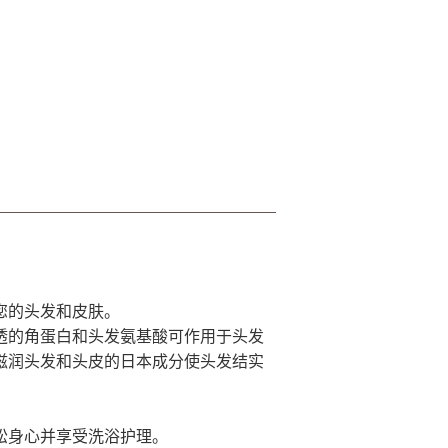
您的头发和皮肤。
透的角蛋白和头发氨基酸可作用于头发
滋润头发和头皮的日本成分使头发结实
松身心并享受洗浴护理。