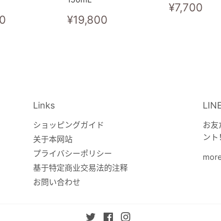
常
¥7
¥7,700
规
¥16,500
常
¥19,800
00
¥19,800
价
规
格
价
格
Links
LIN
ショッピングガイド
お友
ント
关于本网站
プライバシーポリシー
more
基于特定商业交易法的注释
お問い合わせ
Twitter
Facebook
Instagram