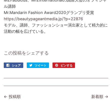
Ms.Fabulous、Mrs.Internationalの国際大会のオフィシャ
ル講師
Mr.Mandarin Fashion Award2020グランプリ受賞
https://beautypageantmedia.jp/?p=22876
モデル、講師、ファッションショー演出家として精力的に
活動の幅を広げている。
この投稿をシェアする
シェア
Facebook
ツイート
Twitter
ピンする
Pinterest
で
に
で
シ
投
ピ
ェ
稿
ン
ア
す
す
す
る
る
← 投稿順
新着順 →
る