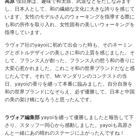
高原
僕自身は、趣味で和太鼓、武道などをたしなみます
し、日本人として、和の繊細な文化に大きな誇りを感じて
います。女性のモデルさんのウォーキングを指導する際に
も和の所作を取り入れ、女性固有の美しいウォーキングを
指導しています。
ラヴォア社のyayoiに初めて出会った時も、そのネーミン
グとボトルデザインの美しさに和の上質を感じました。そ
して、フランス人が創った、フランス人の想う和の香りに
大変心惹かれました。これこそ和の世界ブランドだなと感
じたんです。それで、Mr.マンダリンのコンテストの当
日、yayoiの香りを纏って本番に臨みました。自分自身を
和の世界ブランドになぞらえ、必ず優勝して、日本と中国
の美の架け橋になろうと思ったんです。
ラヴォア編集部
yayoiを纏って優勝しましたと報告して下
さり、スタッフ一同心から感動しました。yayoiも高原さ
んと一緒にあの晴れのステージに上がったんですね！