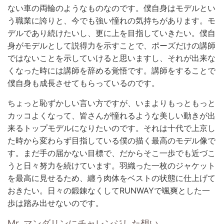
ない車の両輪のようなものなのです。僕自身はモデルとい
う職業に誇りと、今でも強い憧れの気持ちがあります。モ
デルであり続けたいし、更に上を目指していきたい。僕自
身がモデルとして説得力を示すことで、ポーズだけの講師
ではないことを示していけると思いますし、それが出来な
くなった時には講師を辞める覚悟です。講師をすることで
僕自身も成長させてもらっているのです。
ちょっと恥ずかしい言い方ですが、いまよりもっともっと
カッコよくなって、皆さんが憧れるような美しい動きが出
来るトップモデルになりたいのです。それは十代で上京し
た時から変わらず目指している僕の描く最高のモデル像で
す。まだ手の届かない目標で、だからそこ一歩でも近づこ
うと日々努力を続けています。羽織った一枚のジャケット
を最高に見せるため、纏う肉体をベストの状態に仕上げて
おきたい。日々の鍛錬なくしてRUNWAYで颯爽とした一
歩は踏み出せないのです。
Mr. マンダリンにチャレンジした想い