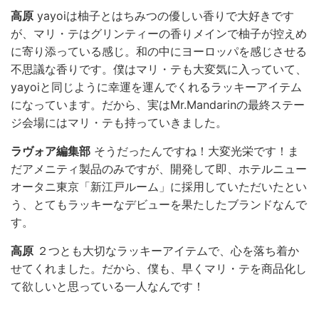
高原
yayoiは柚子とはちみつの優しい香りで大好きです
が、マリ・テはグリンティーの香りメインで柚子が控えめ
に寄り添っている感じ。和の中にヨーロッパを感じさせる
不思議な香りです。僕はマリ・テも大変気に入っていて、
yayoiと同じように幸運を運んでくれるラッキーアイテム
になっています。だから、実はMr.Mandarinの最終ステー
ジ会場にはマリ・テも持っていきました。
ラヴォア編集部
そうだったんですね！大変光栄です！ま
だアメニティ製品のみですが、開発して即、ホテルニュー
オータニ東京「新江戸ルーム」に採用していただいたとい
う、とてもラッキーなデビューを果たしたブランドなんで
す。
高原
２つとも大切なラッキーアイテムで、心を落ち着か
せてくれました。だから、僕も、早くマリ・テを商品化し
て欲しいと思っている一人なんです！